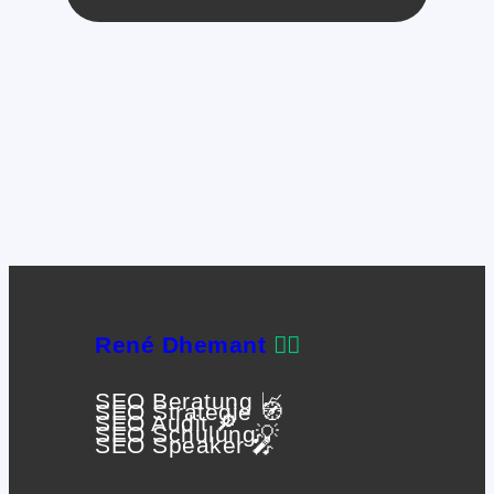
René Dhemant
🙋‍♂️
SEO Beratung 📈
SEO Strategie 🧭
SEO Audit 🔎
SEO Schulung💡
SEO Speaker 🎤