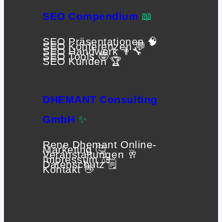
SEO Compendium
📖
SEO Präsentationen 🧠
SEO Konferenzen 💬
SEO Handwerk 👨‍🔧
SEO Tools 🤓
SEO Kunden 🏆
DHEMANT Consulting
GmbH
✨
Rene Dhemant Online-
Marketing 🤔
Veranstaltungen 🥂
Impressum ⚖️
Datenschutz 🗒
Kontakt 👋