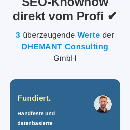
SEO
-Knowhow
direkt vom Profi ✔
3
überzeugende
Werte
der
DHEMANT Consulting
GmbH
Fundiert.
Handfeste und
datenbasierte