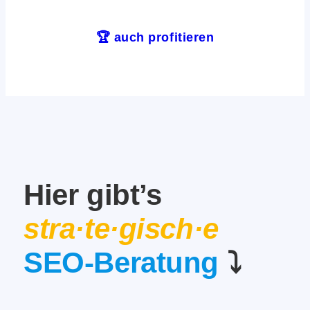
🏆 auch profitieren
Hier gibt’s
stra·te·gisch·e
SEO-Beratung
⤵️