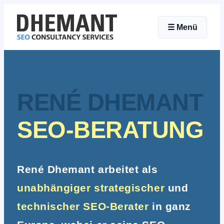
Zum
☰
Menü
Inhalt
springen
RENÉ DHEMANT
SEO-BERATUNG
René Dhemant arbeitet als
unabhängiger strategischer
und
technischer SEO-Berater
in ganz