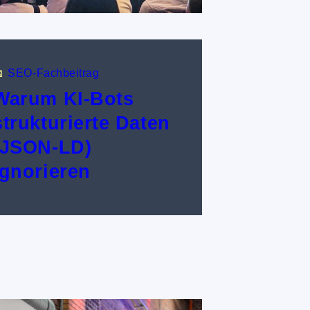

SEO-Fachbeitrag
Warum KI-Bots
strukturierte Daten
(JSON-LD)
ignorieren