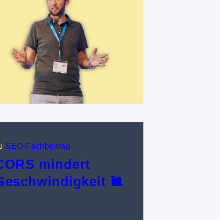

SEO-Fachbeitrag
CORS mindert
Geschwindigkeit 🐌