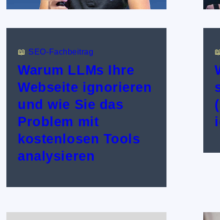
📖
SEO-Fachbeitrag

Warum LLMs Ihre
Webseite ignorieren
und wie Sie das
Problem mit
kostenlosen Tools
analysieren