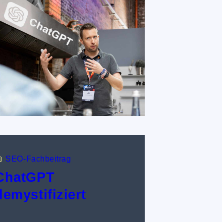

SEO-Fachbeitrag
ChatGPT
demystifiziert