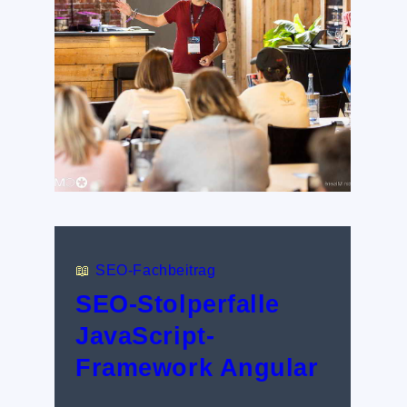
📖
SEO-Fachbeitrag
SEO-Stolperfalle
JavaScript-
Framework Angular