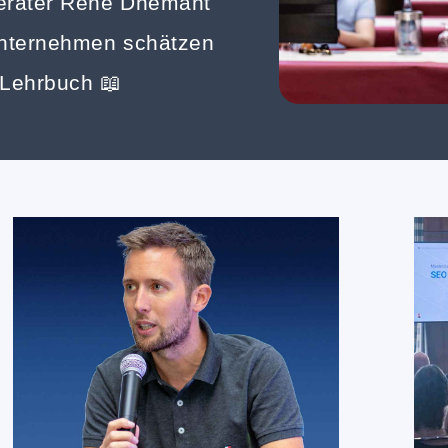
erater René Dhemant
Unternehmen schätzen
-Lehrbuch 📖