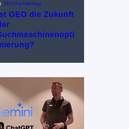

SEO-Fachbeitrag
Ist GEO die Zukunft
der
Suchmaschinenopti
mierung?