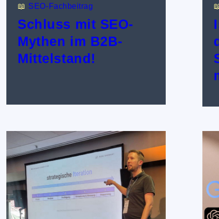
📖
SEO-Fachbeitrag

Schluss mit SEO-
Mythen im B2B-
Mittelstand!