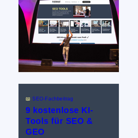
📖
SEO-Fachbeitrag
9 kostenlose KI-
Tools für SEO &
GEO