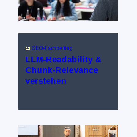
📖
SEO-Fachbeitrag
LLM-Readability &
Chunk-Relevance
verstehen