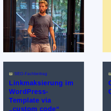
📖
SEO-Fachbeitrag

Linkmaksierung im
WordPress-
Template via
„custom code“