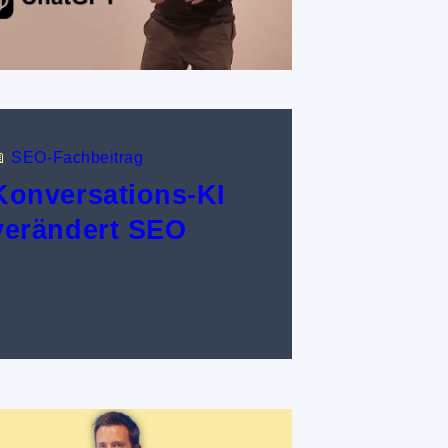

SEO-Fachbeitrag
Konversations-KI
verändert SEO