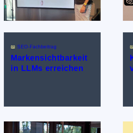
📖
SEO-Fachbeitrag

Markensichtbarkeit
in LLMs erreichen