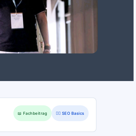
📖 Fachbeitrag
👷‍♂️ SEO Basics