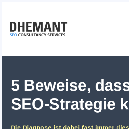
Zum
Inhalt
springen
5 Beweise, dass
SEO-Strategie k
Die Diagnose ist dabei fast immer dies