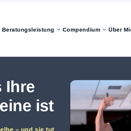
Beratungsleistung
Compendium
Über Mi
 Ihre
eine ist
elbe – und sie tut