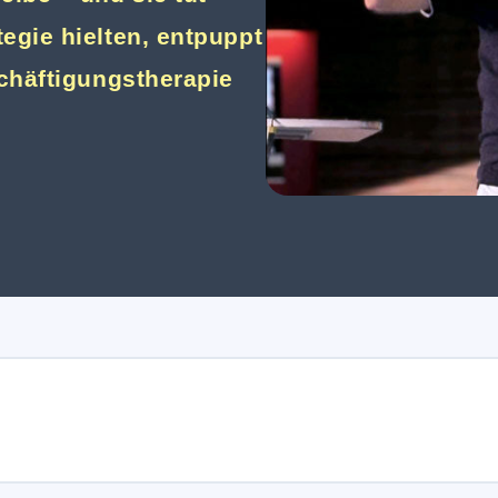
egie hielten, entpuppt
schäftigungstherapie