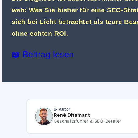
weh: Was Sie bisher für eine SEO-Strat
sich bei Licht betrachtet als teure Be
ohne echten ROI.
📖 Beitrag lesen
📝 Autor
René Dhemant
Geschäftsführer & SEO-Berater