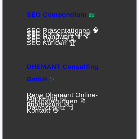
SEO Compendium
📖
SEO Präsentationen 🧠
SEO Konferenzen 💬
SEO Handwerk 👨‍🔧
SEO Tools 🤓
SEO Kunden 🏆
DHEMANT Consulting
GmbH
✨
Rene Dhemant Online-
Marketing 🤔
Veranstaltungen 🥂
Impressum ⚖️
Datenschutz 🗒
Kontakt 👋