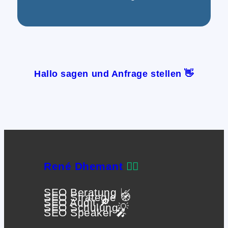
Hallo sagen und Anfrage stellen 👋
René Dhemant
🙋‍♂️
SEO Beratung 📈
SEO Strategie 🧭
SEO Audit 🔎
SEO Schulung💡
SEO Speaker 🎤