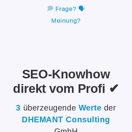
💭 Frage? 🗣️
Meinung?
SEO
-Knowhow
direkt vom Profi ✔
3
überzeugende
Werte
der
DHEMANT Consulting
GmbH