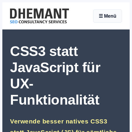
Zum
☰
Menü
Inhalt
springen
CSS3 statt
JavaScript für
UX-
Funktionalität
Verwende besser natives CSS3