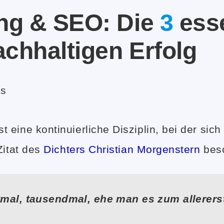
ung & SEO: Die
3
esse
achhaltigen Erfolg
is
st eine kontinuierliche Disziplin, bei der si
Zitat des
Dichters Christian Morgenstern
besc
tmal, tausendmal, ehe man es zum allererst