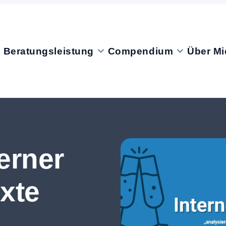
Beratungsleistung
Compendium
Über Mi
erner
xte