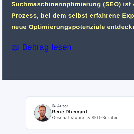
Suchmaschinenoptimierung (SEO) ist 
Prozess, bei dem selbst erfahrene Ex
neue Optimierungspotenziale entdeck
📖 Beitrag lesen
📝 Autor
René Dhemant
Geschäftsführer & SEO-Berater