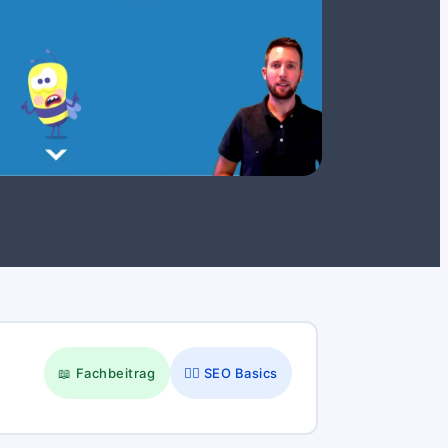
📖 Fachbeitrag
👷‍♂️ SEO Basics