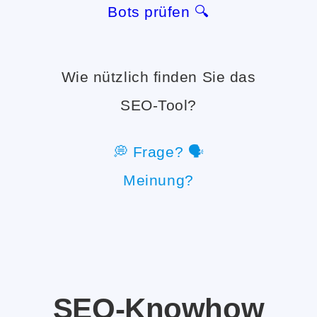
Bots prüfen 🔍
Wie nützlich finden Sie das
SEO-Tool?
💭 Frage? 🗣️
Meinung?
SEO
-Knowhow