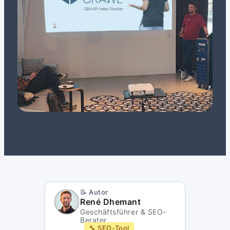
📝 Autor
René Dhemant
Geschäftsführer & SEO-
Berater
🔧 SEO-Tool