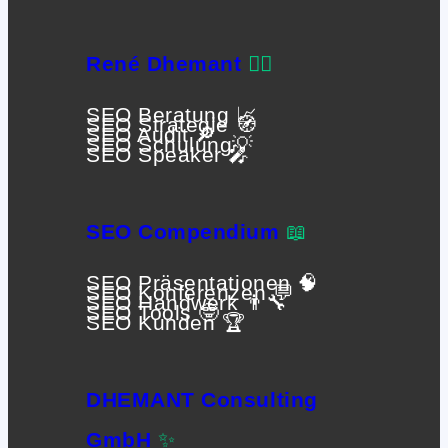
René Dhemant
🙋‍♂️
SEO Beratung 📈
SEO Strategie 🧭
SEO Audit 🔎
SEO Schulung💡
SEO Speaker 🎤
SEO Compendium
📖
SEO Präsentationen 🧠
SEO Konferenzen 💬
SEO Handwerk 👨‍🔧
SEO Tools 🤓
SEO Kunden 🏆
DHEMANT Consulting
GmbH
✨