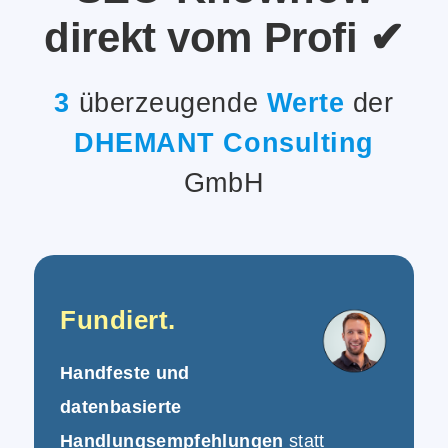
direkt vom Profi ✔
3
überzeugende
Werte
der
DHEMANT Consulting
GmbH
Fundiert.
Handfeste und
datenbasierte
Handlungsempfehlungen
statt