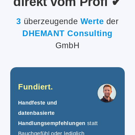
direkt vom Profi ✔
3
überzeugende
Werte
der
DHEMANT Consulting
GmbH
Fundiert.
Handfeste und
datenbasierte
Handlungsempfehlungen
statt
Bauchgefühl oder lediglich