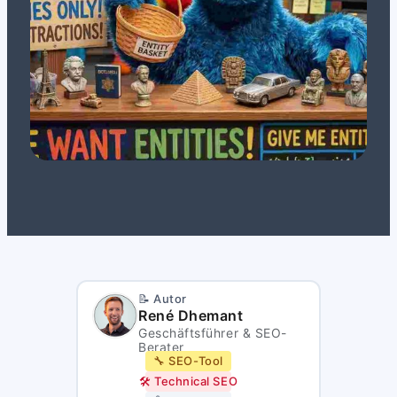
📝 Autor
René Dhemant
Geschäftsführer & SEO-
Berater
🔧 SEO-Tool
🛠️ Technical SEO