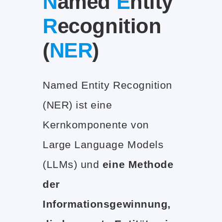
N
amed
E
ntity
R
ecognition
(
NER
)
Named Entity Recognition
(NER) ist eine
Kernkomponente von
Large Language Models
(LLMs) und
eine Methode
der
Informationsgewinnung,