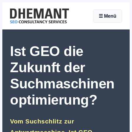
Zum
☰
Menü
Inhalt
springen
Ist GEO die
Zukunft der
Suchmaschinen
optimierung?
Vom Suchschlitz zur