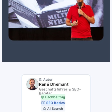
📝 Autor
René Dhemant
Geschäftsführer & SEO-
Berater
📖 Fachbeitrag
👷‍♂️ SEO Basics
🤖 AI Search